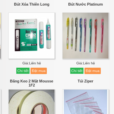
Bút Xóa Thiên Long
Bút Nước Platinum
Giá:Liên hệ
Giá:Liên hệ
Chi tiết
Đặt mua
Chi tiết
Đặt mua
Băng Keo 2 Mặt Mousse
Túi Ziper
1F2