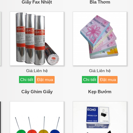
Giấy Fax Nhiệt
Bìa Thơm
Giá:Liên hệ
Giá:Liên hệ
Chi tiết
Đặt mua
Chi tiết
Đặt mua
Cây Ghim Giấy
Kẹp Bướm