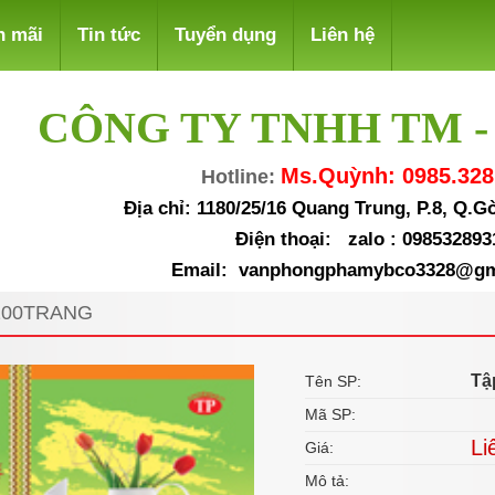
n mãi
Tin tức
Tuyển dụng
Liên hệ
CÔNG TY TNHH TM -
Ms.Quỳnh: 0985.328
Hotline:
Địa chỉ: 1180/25/16 Quang Trung, P.8, Q.
Điện thoại: zalo : 098532893
Email: vanphongphamybco3328@gm
200TRANG
Tậ
Tên SP:
Mã SP:
Li
Giá:
Mô tả: