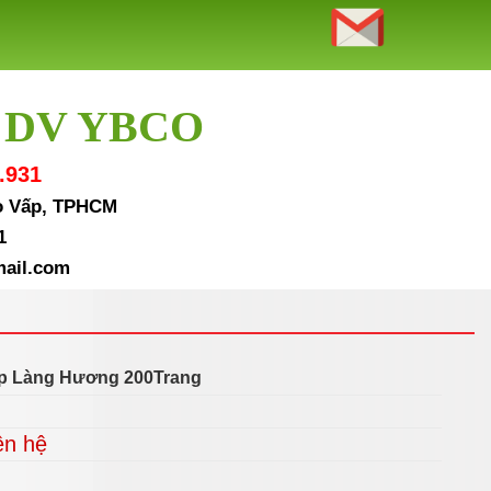
 DV YBCO
.931
Gò Vấp, TPHCM
1
ail.com
p Làng Hương 200Trang
ên hệ