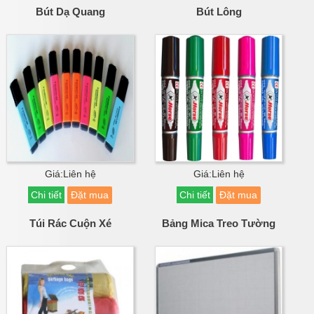
Bút Dạ Quang
Bút Lông
Giá:Liên hệ
Giá:Liên hệ
Chi tiết
Đặt mua
Chi tiết
Đặt mua
Túi Rác Cuộn Xé
Bảng Mica Treo Tường