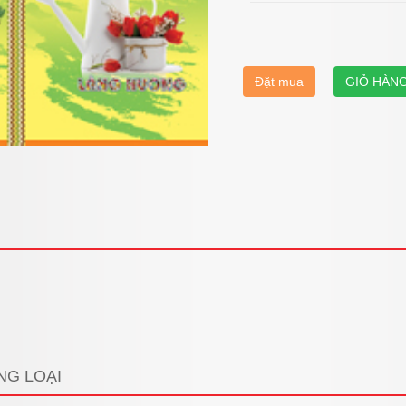
Đặt mua
GIỎ HÀN
NG LOẠI