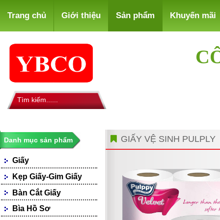
Trang chủ
Giới thiệu
Sản phẩm
Khuyến mãi
CÔ
GIẤY VỆ SINH PULPLY
Danh mục sản phẩm
Giấy
Giấy Photocopy
Kẹp Giấy-Gim Giấy
Giấy Fax
Bàn Cắt Giấy
Giấy Bìa, Ford Màu
Giấy Notes-Decals
Bìa Hồ Sơ
Loại Giấy Khác