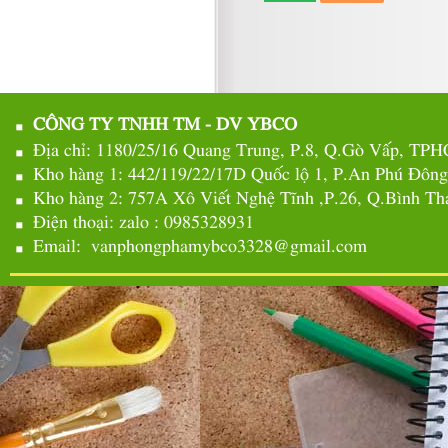
CÔNG TY TNHH TM - DV YBCO
Địa chỉ: 1180/25/16 Quang Trung, P.8, Q.Gò Vấp, TP
Kho hàng 1: 442/119/22/17D Quốc lộ 1, P.An Phú Đôn
Kho hàng 2: 757A Xô Viết Nghệ Tĩnh ,P.26, Q.Bình 
Điện thoại: zalo : 0985328931
Email: vanphongphamybco3328@gmail.com