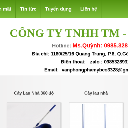
n mãi
Tin tức
Tuyển dụng
Liên hệ
CÔNG TY TNHH TM -
Ms.Quỳnh: 0985.328
Hotline:
Địa chỉ: 1180/25/16 Quang Trung, P.8, Q.
Điện thoại: zalo : 098532893
Email: vanphongphamybco3328@gm
Cây Lau Nhà 360 độ
Cây lau nhà