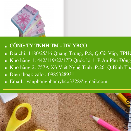
CÔNG TY TNHH TM - DV YBCO
Địa chỉ: 1180/25/16 Quang Trung, P.8, Q.Gò Vấp, TP
Kho hàng 1: 442/119/22/17D Quốc lộ 1, P.An Phú Đôn
Kho hàng 2: 757A Xô Viết Nghệ Tĩnh ,P.26, Q.Bình 
Điện thoại: zalo : 0985328931
Email: vanphongphamybco3328@gmail.com