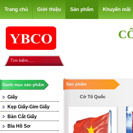
Trang chủ
Giới thiệu
Sản phẩm
Khuyến mãi
CÔ
Sản phẩm
Danh mục sản phẩm
Cờ Tổ Quốc
Giấy
Giấy Photocopy
Kẹp Giấy-Gim Giấy
Giấy Fax
Bàn Cắt Giấy
Giấy Bìa, Ford Màu
Giấy Notes-Decals
Bìa Hồ Sơ
Loại Giấy Khác