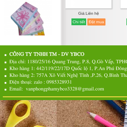
Giá:Liên hệ
Chi tiết
Đặt mua
CÔNG TY TNHH TM - DV YBCO
Địa chỉ: 1180/25/16 Quang Trung, P.8, Q.Gò Vấp, TP
Kho hàng 1: 442/119/22/17D Quốc lộ 1, P.An Phú Đôn
Kho hàng 2: 757A Xô Viết Nghệ Tĩnh ,P.26, Q.Bình 
Điện thoại: zalo : 0985328931
Email: vanphongphamybco3328@gmail.com