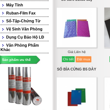
Kệ Mica
Bấm Kim
Máy Tính
Bấm Lỗ
Ruban-Film Fax
Sổ-Tập-Chứng Từ
Sổ
Vệ Sinh Văn Phòng
Tập
Dụng Cụ Vệ Sinh
Dụng Cụ Bảo Hộ LĐ
Chứng Từ
Đồ Dùng Vệ Sinh
Khẩu Trang
Văn Phòng Phẩm
Khác
Bao Tay
Giá:Liên hệ
Áo Quần Bảo Hộ
Chi tiết
Đặt mua
Sản phẩm ưu thế
Giày-Dép-Ủng
Các Loại Khác
SỔ BÌA CỨNG B5 DÀY
Nón BHLĐ