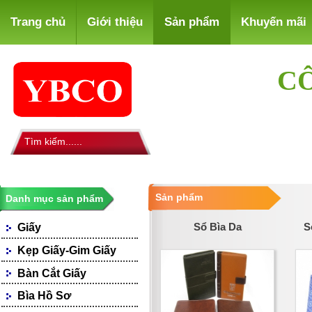
Trang chủ
Giới thiệu
Sản phẩm
Khuyến mãi
CÔ
Sản phẩm
Danh mục sản phẩm
Sổ Bìa Da
S
Giấy
Giấy Photocopy
Kẹp Giấy-Gim Giấy
Giấy Fax
Bàn Cắt Giấy
Giấy Bìa, Ford Màu
Giấy Notes-Decals
Bìa Hồ Sơ
Loại Giấy Khác