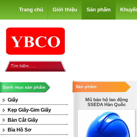
Trang chủ
Giới thiệu
Sản phẩm
Khuyế
Sản phẩm
Danh mục sản phẩm
Mũ bảo hộ lao động
Giấy
SSEDA Hàn Quốc
Giấy Photocopy
Kẹp Giấy-Gim Giấy
Giấy Fax
Bàn Cắt Giấy
Giấy Bìa, Ford Màu
Giấy Notes-Decals
Bìa Hồ Sơ
Loại Giấy Khác