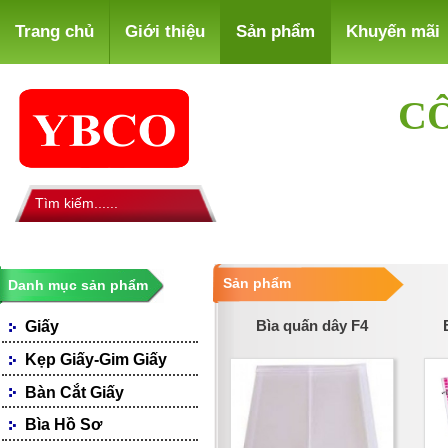
Trang chủ
Giới thiệu
Sản phẩm
Khuyến mãi
CÔ
Sản phẩm
Danh mục sản phẩm
Bìa quấn dây F4
Giấy
Giấy Photocopy
Kẹp Giấy-Gim Giấy
Giấy Fax
Bàn Cắt Giấy
Giấy Bìa, Ford Màu
Giấy Notes-Decals
Bìa Hồ Sơ
Loại Giấy Khác