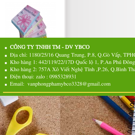
CÔNG TY TNHH TM - DV YBCO
Địa chỉ: 1180/25/16 Quang Trung, P.8, Q.Gò Vấp, TP
Kho hàng 1: 442/119/22/17D Quốc lộ 1, P.An Phú Đôn
Kho hàng 2: 757A Xô Viết Nghệ Tĩnh ,P.26, Q.Bình 
Điện thoại: zalo : 0985328931
Email: vanphongphamybco3328@gmail.com