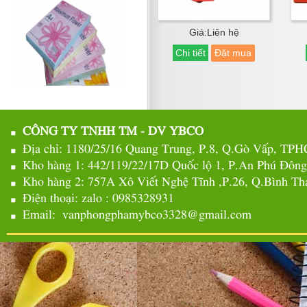
Giá:Liên hệ
Chi tiết
Đặt mua
CÔNG TY TNHH TM - DV YBCO
Địa chỉ: 1180/25/16 Quang Trung, P.8, Q.Gò Vấp, TP
Kho hàng 1: 442/119/22/17D Quốc lộ 1, P.An Phú Đôn
Kho hàng 2: 757A Xô Viết Nghệ Tĩnh ,P.26, Q.Bình 
Điện thoại: zalo : 0985328931
Email: vanphongphamybco3328@gmail.com