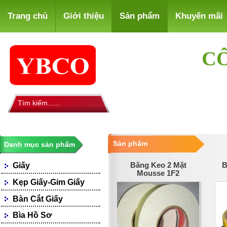
Trang chủ
Giới thiệu
Sản phẩm
Khuyến mãi
CÔ
Sản phẩm
Danh mục sản phẩm
Băng Keo 2 Mặt
B
Giấy
Mousse 1F2
Giấy Photocopy
Kẹp Giấy-Gim Giấy
Giấy Fax
Bàn Cắt Giấy
Giấy Bìa, Ford Màu
Giấy Notes-Decals
Bìa Hồ Sơ
Loại Giấy Khác