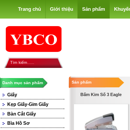
Trang chủ
Giới thiệu
Sản phẩm
Khuyế
Sản phẩm
Danh mục sản phẩm
Bấm Kim Số 3 Eagle
Giấy
Giấy Photocopy
Kẹp Giấy-Gim Giấy
Giấy Fax
Bàn Cắt Giấy
Giấy Bìa, Ford Màu
Giấy Notes-Decals
Bìa Hồ Sơ
Loại Giấy Khác