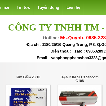
n mãi
Tin tức
Tuyển dụng
Liên hệ
CÔNG TY TNHH TM -
Ms.Quỳnh: 0985.328
Hotline:
Địa chỉ: 1180/25/16 Quang Trung, P.8, Q.
Điện thoại: zalo : 098532893
Email: vanphongphamybco3328@gm
Kim Bấm 23/10
ĐẠN KIM SỐ 3 Stacom
C108