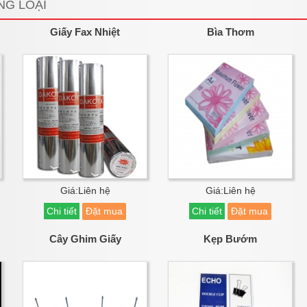
NG LOẠI
Giấy Fax Nhiệt
Bìa Thơm
Giá:Liên hệ
Giá:Liên hệ
Chi tiết
Đặt mua
Chi tiết
Đặt mua
Cây Ghim Giấy
Kẹp Bướm