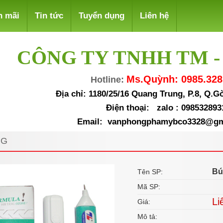
n mãi
Tin tức
Tuyển dụng
Liên hệ
CÔNG TY TNHH TM -
Ms.Quỳnh: 0985.328
Hotline:
Địa chỉ: 1180/25/16 Quang Trung, P.8, Q.
Điện thoại: zalo : 098532893
Email: vanphongphamybco3328@gm
NG
Bú
Tên SP:
Mã SP:
Li
Giá:
Mô tả: