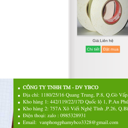
Giá:Liên hệ
Chi tiết
Đặt mua
CÔNG TY TNHH TM - DV YBCO
Địa chỉ: 1180/25/16 Quang Trung, P.8, Q.Gò V
Kho hàng 1: 442/119/22/17D Quốc lộ 1, P.An P
Kho hàng 2: 757A Xô Viết Nghệ Tĩnh ,P.26, Q
Điện thoại: zalo : 0985328931
Email: vanphongphamybco3328@gmail.com