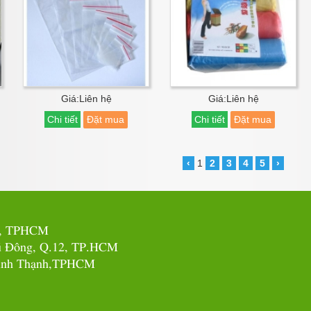
Giá:Liên hệ
Giá:Liên hệ
Chi tiết
Đặt mua
Chi tiết
Đặt mua
‹
1
2
3
4
5
›
ấp, TPHCM
hú Đông, Q.12, TP.HCM
.Bình Thạnh,TPHCM