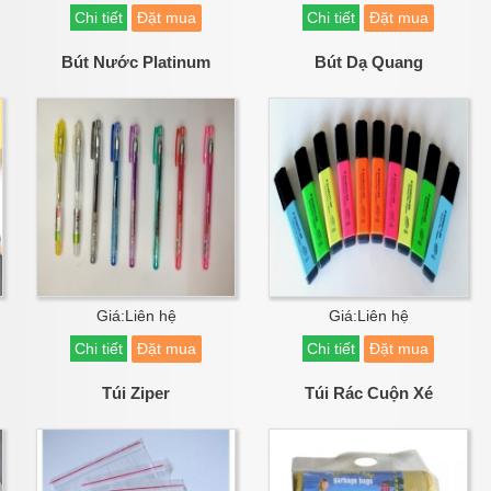
Chi tiết
Đặt mua
Chi tiết
Đặt mua
Bút Nước Platinum
Bút Dạ Quang
Giá:Liên hệ
Giá:Liên hệ
Chi tiết
Đặt mua
Chi tiết
Đặt mua
Túi Ziper
Túi Rác Cuộn Xé