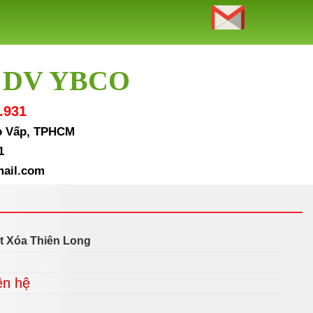
 DV YBCO
.931
Gò Vấp, TPHCM
1
ail.com
t Xóa Thiên Long
ên hệ