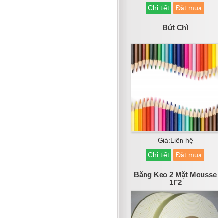
Chi tiết
Đặt mua
Bút Chì
Giá:Liên hệ
Chi tiết
Đặt mua
Băng Keo 2 Mặt Mousse
1F2