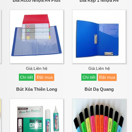
Bìa Acco Nhựa A4 Plus
Bìa Kẹp 1 Nhựa A4
Giá:Liên hệ
Giá:Liên hệ
Chi tiết
Đặt mua
Chi tiết
Đặt mua
Bút Xóa Thiên Long
Bút Dạ Quang