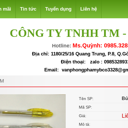
n mãi
Tin tức
Tuyển dụng
Liên hệ
CÔNG TY TNHH TM -
Ms.Quỳnh: 0985.328
Hotline:
Địa chỉ: 1180/25/16 Quang Trung, P.8, Q.
Điện thoại: zalo : 098532893
Email: vanphongphamybco3328@gm
UM
Bú
Tên SP:
Mã SP:
Li
Giá:
Mô tả: