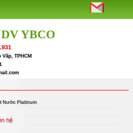
 DV YBCO
.931
Gò Vấp, TPHCM
1
ail.com
t Nước Platinum
ên hệ