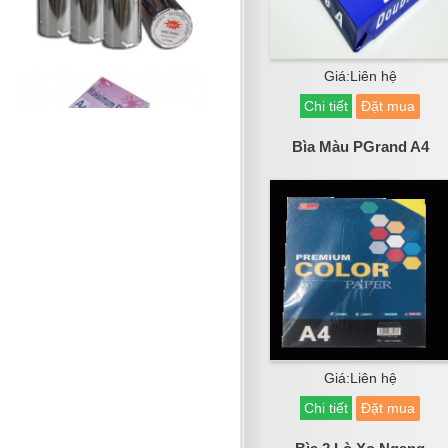
Giá:Liên hệ
Chi tiết
Đặt mua
Bìa Màu PGrand A4
Giá:Liên hệ
Chi tiết
Đặt mua