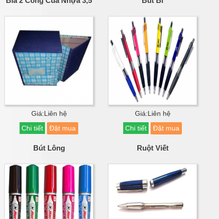
Bìa 2 Còng Cua Nhựa 3,5
Bút Bi
Giá:Liên hệ
Giá:Liên hệ
Chi tiết
Đặt mua
Chi tiết
Đặt mua
Bút Lông
Ruột Viết