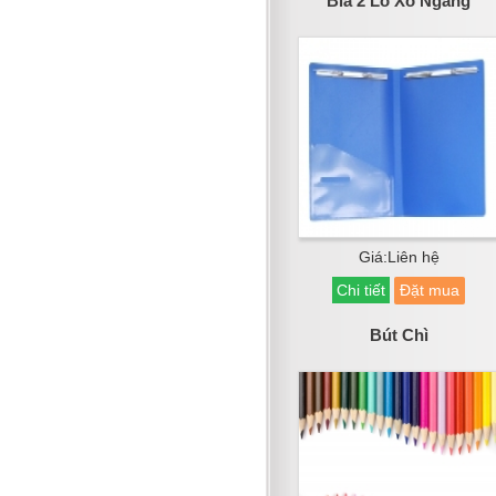
Bìa 2 Lò Xo Ngang
Giá:Liên hệ
Chi tiết
Đặt mua
Bút Chì