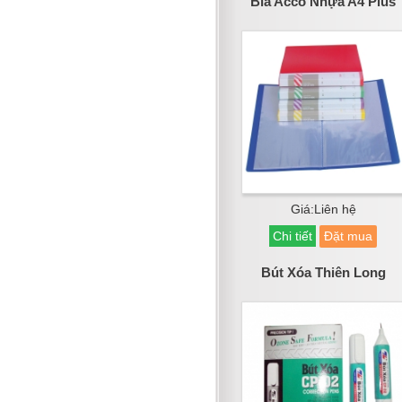
Bìa Acco Nhựa A4 Plus
Giá:Liên hệ
Chi tiết
Đặt mua
Bút Xóa Thiên Long