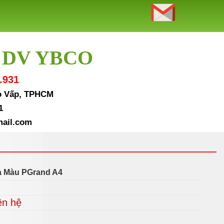
 DV YBCO
.931
Gò Vấp, TPHCM
1
ail.com
a Màu PGrand A4
ên hệ