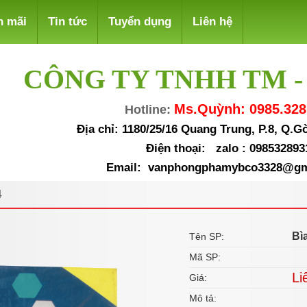
n mãi
Tin tức
Tuyển dụng
Liên hệ
CÔNG TY TNHH TM -
Ms.Quỳnh: 0985.328
Hotline:
Địa chỉ: 1180/25/16 Quang Trung, P.8, Q.
Điện thoại: zalo : 098532893
Email: vanphongphamybco3328@gm
4
Bì
Tên SP:
Mã SP:
Li
Giá:
Mô tả: