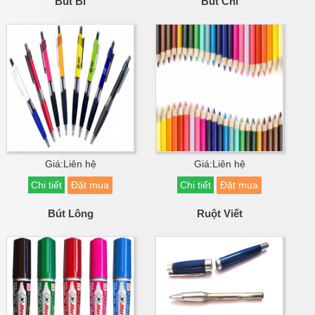
Bút Bi
Bút Chì
Giá:Liên hệ
Giá:Liên hệ
Chi tiết
Đặt mua
Chi tiết
Đặt mua
Bút Lông
Ruột Viết