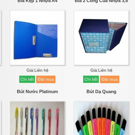
Bìa Kẹp 1 Nhựa A4
Bìa 2 Còng Cua Nhựa 3,5
Giá:Liên hệ
Giá:Liên hệ
Chi tiết
Đặt mua
Chi tiết
Đặt mua
Bút Nước Platinum
Bút Dạ Quang