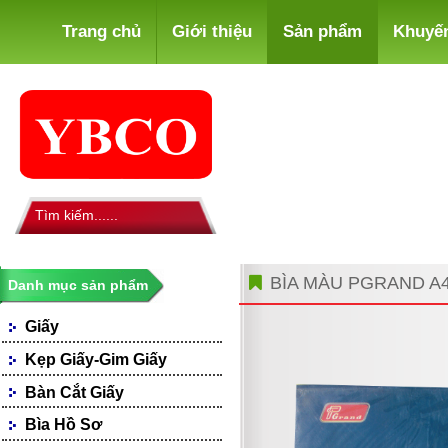
Trang chủ
Giới thiệu
Sản phẩm
Khuyế
BÌA MÀU PGRAND A
Danh mục sản phẩm
Giấy
Giấy Photocopy
Kẹp Giấy-Gim Giấy
Giấy Fax
Bàn Cắt Giấy
Giấy Bìa, Ford Màu
Giấy Notes-Decals
Bìa Hồ Sơ
Loại Giấy Khác