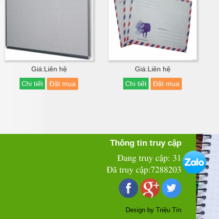
Giá:Liên hệ
Giá:Liên hệ
Chi tiết
Đặt mua
Chi tiết
Đặt mua
Thông tin truy cập
Đang truy cập: 31
Đã truy cập:7288203
Design by Triệu Tín