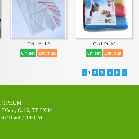
Giá:Liên hệ
Giá:Liên hệ
Chi tiết
Đặt mua
Chi tiết
Đặt mua
‹
1
2
3
4
5
›
ấp, TPHCM
hú Đông, Q.12, TP.HCM
.Bình Thạnh,TPHCM