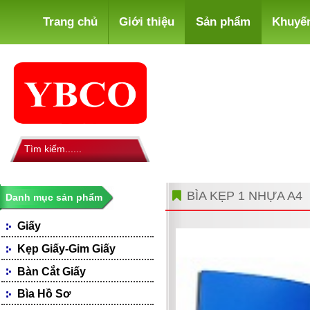
Trang chủ
Giới thiệu
Sản phẩm
Khuyế
BÌA KẸP 1 NHỰA A4
Danh mục sản phẩm
Giấy
Giấy Photocopy
Kẹp Giấy-Gim Giấy
Giấy Fax
Bàn Cắt Giấy
Giấy Bìa, Ford Màu
Giấy Notes-Decals
Bìa Hồ Sơ
Loại Giấy Khác