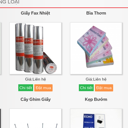
NG LOẠI
Giấy Fax Nhiệt
Bìa Thơm
Giá:Liên hệ
Giá:Liên hệ
Chi tiết
Đặt mua
Chi tiết
Đặt mua
Cây Ghim Giấy
Kẹp Bướm