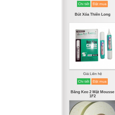
Chi tiết
Đặt mua
Bút Xóa Thiên Long
Giá:Liên hệ
Chi tiết
Đặt mua
Băng Keo 2 Mặt Mousse
1F2