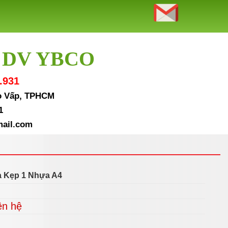
 DV YBCO
.931
Gò Vấp, TPHCM
1
ail.com
a Kẹp 1 Nhựa A4
ên hệ