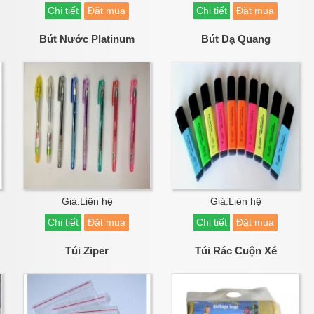
Chi tiết
Đặt mua
Chi tiết
Đặt mua
Bút Nước Platinum
Bút Dạ Quang
Giá:Liên hệ
Giá:Liên hệ
Chi tiết
Đặt mua
Chi tiết
Đặt mua
Túi Ziper
Túi Rác Cuộn Xé