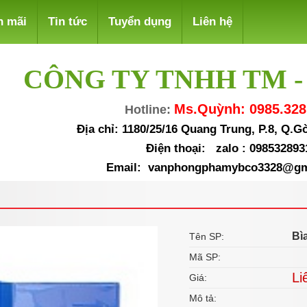
n mãi
Tin tức
Tuyển dụng
Liên hệ
CÔNG TY TNHH TM -
Ms.Quỳnh: 0985.328
Hotline:
Địa chỉ: 1180/25/16 Quang Trung, P.8, Q.
Điện thoại: zalo : 098532893
Email: vanphongphamybco3328@gm
Bì
Tên SP:
Mã SP:
Li
Giá:
Mô tả: