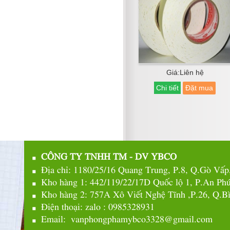
Giá:Liên hệ
Chi tiết
Đặt mua
CÔNG TY TNHH TM - DV YBCO
Địa chỉ: 1180/25/16 Quang Trung, P.8, Q.Gò V
Kho hàng 1: 442/119/22/17D Quốc lộ 1, P.An P
Kho hàng 2: 757A Xô Viết Nghệ Tĩnh ,P.26, Q
Điện thoại: zalo : 0985328931
Email: vanphongphamybco3328@gmail.com